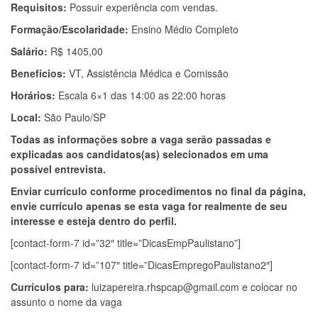
Requisitos:
Possuir experiência com vendas.
Formação/Escolaridade:
Ensino Médio Completo
Salário:
R$ 1405,00
Benefícios:
VT, Assistência Médica e Comissão
Horários:
Escala 6×1 das 14:00 as 22:00 horas
Local:
São Paulo/SP
Todas as informações sobre a vaga serão passadas e
explicadas aos candidatos(as) selecionados em uma
possível entrevista.
Enviar currículo conforme procedimentos no final da página,
envie currículo apenas se esta vaga for realmente de seu
interesse e esteja dentro do perfil.
[contact-form-7 id=”32″ title=”DicasEmpPaulistano”]
[contact-form-7 id=”107″ title=”DicasEmpregoPaulistano2″]
Currículos para:
luizapereira.rhspcap@gmail.com
e colocar no
assunto o nome da vaga