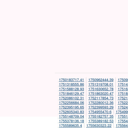
1750183717.41
1750962444.39
17509
1751318555.86
1751319708.01
17514
1751588128.93
1751630652.78
17516
1751846129.47
1751863020.47
17518
1752086102.31
1752117854.73
17521
1752256684.06
1752280012.36
17522
1752395195.65
1752399593.29
17524
1752605340.83
1754955470.6
175499
1755148709.04
1755182757.35
17551
1755378136.18
1755389182.53
17554
1755589635.4
1755630323.22
175564