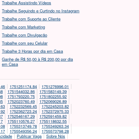
Trabalhe Assistindo Vídeos
Trabalhe Seguindo e Curtindo no Instagram
Trabalhe com Suporte ao Cliente
Trabalhe com Marketing
Trabalhe com Divulgação
Trabalhe com seu Celular
Trabalhe 3 Horas por dia em Casa
Ganhe de R$ 50,00 à R$ 200,00 por dia
em Casa
.46
1751251174.84
1751276996.01
68
1751544032.86
1751583149.39
98
1751793220.75
1751802255.92
85
1752023760.49
1752069026.89
.63
1752232569.45
1752245203.82
.92
1752362723.24
1752372975.33
87
1752546167.29
1752591459.82
17
1755110576.27
1755118632.55
.08
1755313749.78
1755349263.34
.17
1755549356.24
1755573798.28
acidade
Publicar Vaga
Sobre Nós