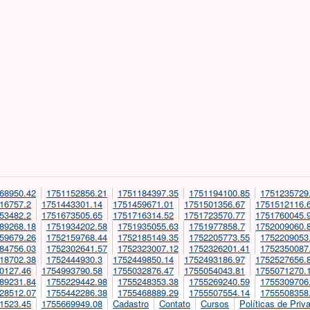
68950.42
1751152856.21
1751184397.35
1751194100.85
1751235729
16757.2
1751443301.14
1751459671.01
1751501356.67
1751512116.
53482.2
1751673505.65
1751716314.52
1751723570.77
1751760045.
89268.18
1751934202.58
1751935055.63
1751977858.7
1752009060.
59679.26
1752159768.44
1752185149.35
1752205773.55
1752209053
84756.03
1752302641.57
1752323007.12
1752326201.41
1752350087
18702.38
1752444930.3
1752449850.14
1752493186.97
1752527656.
0127.46
1754993790.58
1755032876.47
1755054043.81
1755071270.
89231.84
1755229442.98
1755248353.38
1755269240.59
1755309706
28512.07
1755442286.38
1755468889.29
1755507554.14
1755508358
1523.45
1755669949.08
Cadastro
Contato
Cursos
Políticas de Priv