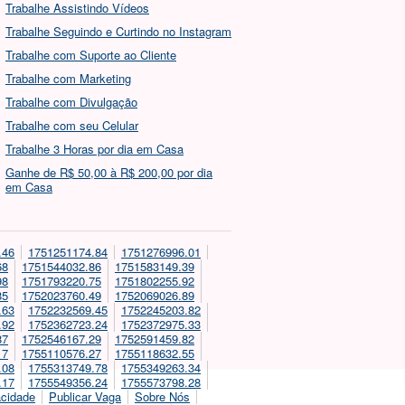
Trabalhe Assistindo Vídeos
Trabalhe Seguindo e Curtindo no Instagram
Trabalhe com Suporte ao Cliente
Trabalhe com Marketing
Trabalhe com Divulgação
Trabalhe com seu Celular
Trabalhe 3 Horas por dia em Casa
Ganhe de R$ 50,00 à R$ 200,00 por dia
em Casa
.46
1751251174.84
1751276996.01
68
1751544032.86
1751583149.39
98
1751793220.75
1751802255.92
85
1752023760.49
1752069026.89
.63
1752232569.45
1752245203.82
.92
1752362723.24
1752372975.33
87
1752546167.29
1752591459.82
17
1755110576.27
1755118632.55
.08
1755313749.78
1755349263.34
.17
1755549356.24
1755573798.28
acidade
Publicar Vaga
Sobre Nós