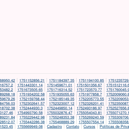
68950.42
1751152856.21
1751184397.35
1751194100.85
1751235729
16757.2
1751443301.14
1751459671.01
1751501356.67
1751512116.
53482.2
1751673505.65
1751716314.52
1751723570.77
1751760045.
89268.18
1751934202.58
1751935055.63
1751977858.7
1752009060.
59679.26
1752159768.44
1752185149.35
1752205773.55
1752209053
84756.03
1752302641.57
1752323007.12
1752326201.41
1752350087
18702.38
1752444930.3
1752449850.14
1752493186.97
1752527656.
0127.46
1754993790.58
1755032876.47
1755054043.81
1755071270.
89231.84
1755229442.98
1755248353.38
1755269240.59
1755309706
28512.07
1755442286.38
1755468889.29
1755507554.14
1755508358
1523.45
1755669949.08
Cadastro
Contato
Cursos
Políticas de Priv