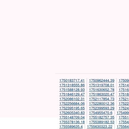
1750183717.41
1750962444.39
17509
1751318555.86
1751319708.01
17514
1751588128.93
1751630652.78
17516
1751846129.47
1751863020.47
17518
1752086102.31
1752117854.73
17521
1752256684.06
1752280012.36
17522
1752395195.65
1752399593.29
17524
1752605340.83
1754955470.6
175499
1755148709.04
1755182757.35
17551
1755378136.18
1755389182.53
17554
1755589635.4
1755630323.22
175564