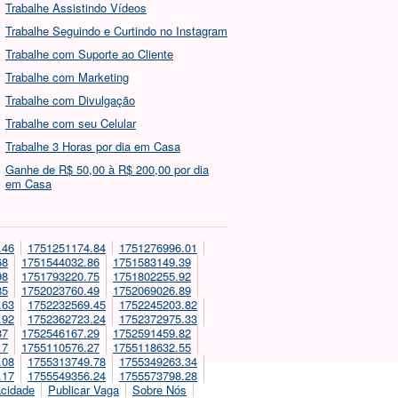
Trabalhe Assistindo Vídeos
Trabalhe Seguindo e Curtindo no Instagram
Trabalhe com Suporte ao Cliente
Trabalhe com Marketing
Trabalhe com Divulgação
Trabalhe com seu Celular
Trabalhe 3 Horas por dia em Casa
Ganhe de R$ 50,00 à R$ 200,00 por dia
em Casa
.46
1751251174.84
1751276996.01
68
1751544032.86
1751583149.39
98
1751793220.75
1751802255.92
85
1752023760.49
1752069026.89
.63
1752232569.45
1752245203.82
.92
1752362723.24
1752372975.33
87
1752546167.29
1752591459.82
17
1755110576.27
1755118632.55
.08
1755313749.78
1755349263.34
.17
1755549356.24
1755573798.28
acidade
Publicar Vaga
Sobre Nós