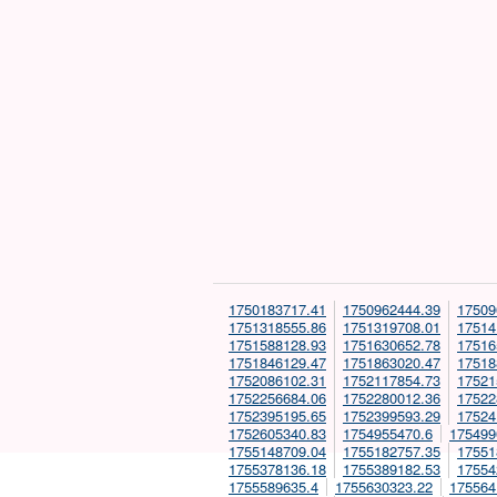
1750183717.41
1750962444.39
17509
1751318555.86
1751319708.01
17514
1751588128.93
1751630652.78
17516
1751846129.47
1751863020.47
17518
1752086102.31
1752117854.73
17521
1752256684.06
1752280012.36
17522
1752395195.65
1752399593.29
17524
1752605340.83
1754955470.6
175499
1755148709.04
1755182757.35
17551
1755378136.18
1755389182.53
17554
1755589635.4
1755630323.22
175564