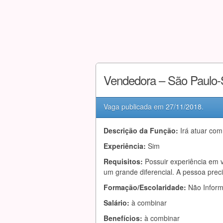
Vendedora – São Paulo
Vaga publicada em
27/11/2018
.
Descrição da Função:
Irá atuar com
Experiência:
Sim
Requisitos:
Possuir experiência em v
um grande diferencial. A pessoa prec
Formação/Escolaridade:
Não Infor
Salário:
à combinar
Benefícios:
à combinar