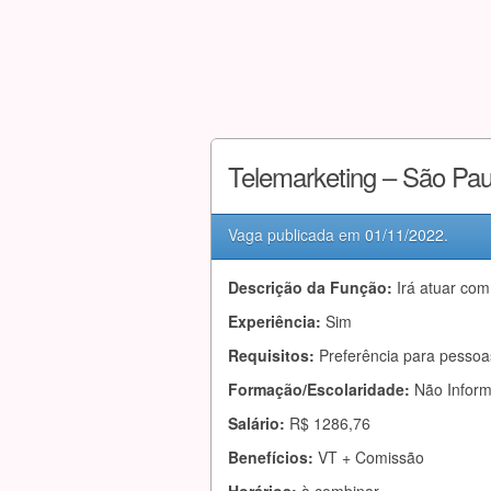
Telemarketing – São Pa
Vaga publicada em
01/11/2022
.
Descrição da Função:
Irá atuar com
Experiência:
Sim
Requisitos:
Preferência para pesso
Formação/Escolaridade:
Não Infor
Salário:
R$ 1286,76
Benefícios:
VT + Comissão