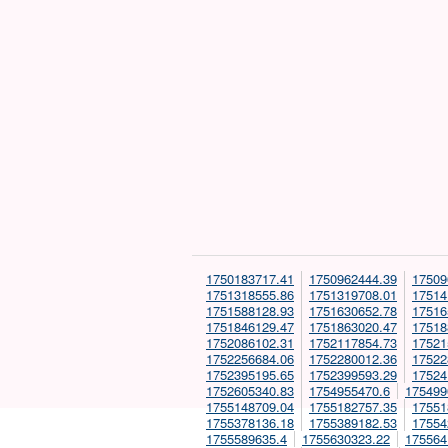
1750183717.41
1750962444.39
17509
1751318555.86
1751319708.01
17514
1751588128.93
1751630652.78
17516
1751846129.47
1751863020.47
17518
1752086102.31
1752117854.73
17521
1752256684.06
1752280012.36
17522
1752395195.65
1752399593.29
17524
1752605340.83
1754955470.6
175499
1755148709.04
1755182757.35
17551
1755378136.18
1755389182.53
17554
1755589635.4
1755630323.22
175564