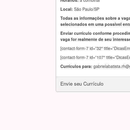
Horários:
à combinar
Local:
São Paulo/SP
Todas as informações sobre a vaga
selecionados em uma possível entr
Enviar currículo conforme procedim
vaga for realmente de seu interesse
[contact-form-7 id=”32″ title=”DicasE
[contact-form-7 id=”107″ title=”Dicas
Currículos para:
gabrielabatista.rh
Envie seu Currículo