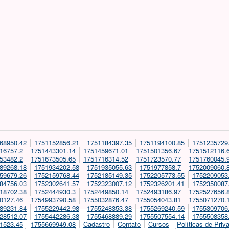
68950.42
1751152856.21
1751184397.35
1751194100.85
1751235729
16757.2
1751443301.14
1751459671.01
1751501356.67
1751512116.
53482.2
1751673505.65
1751716314.52
1751723570.77
1751760045.
89268.18
1751934202.58
1751935055.63
1751977858.7
1752009060.
59679.26
1752159768.44
1752185149.35
1752205773.55
1752209053
84756.03
1752302641.57
1752323007.12
1752326201.41
1752350087
18702.38
1752444930.3
1752449850.14
1752493186.97
1752527656.
0127.46
1754993790.58
1755032876.47
1755054043.81
1755071270.
89231.84
1755229442.98
1755248353.38
1755269240.59
1755309706
28512.07
1755442286.38
1755468889.29
1755507554.14
1755508358
1523.45
1755669949.08
Cadastro
Contato
Cursos
Políticas de Priv