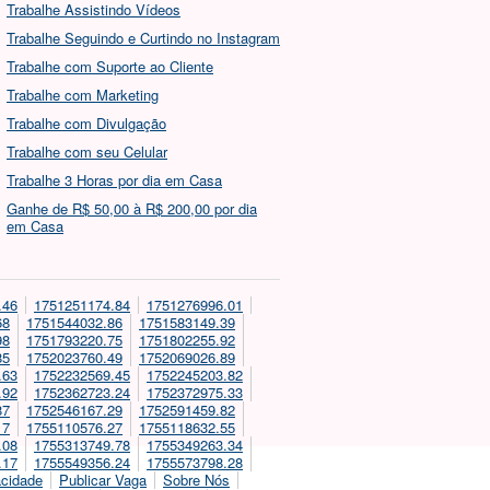
Trabalhe Assistindo Vídeos
Trabalhe Seguindo e Curtindo no Instagram
Trabalhe com Suporte ao Cliente
Trabalhe com Marketing
Trabalhe com Divulgação
Trabalhe com seu Celular
Trabalhe 3 Horas por dia em Casa
Ganhe de R$ 50,00 à R$ 200,00 por dia
em Casa
.46
1751251174.84
1751276996.01
68
1751544032.86
1751583149.39
98
1751793220.75
1751802255.92
85
1752023760.49
1752069026.89
.63
1752232569.45
1752245203.82
.92
1752362723.24
1752372975.33
87
1752546167.29
1752591459.82
17
1755110576.27
1755118632.55
.08
1755313749.78
1755349263.34
.17
1755549356.24
1755573798.28
acidade
Publicar Vaga
Sobre Nós