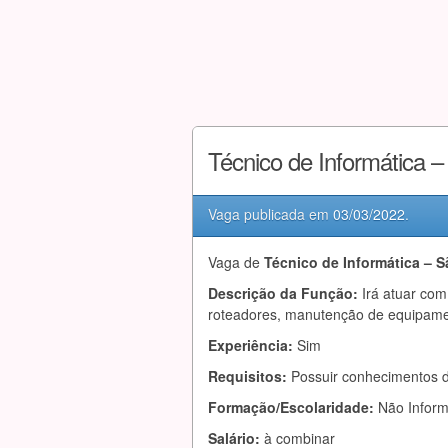
Técnico de Informática 
Vaga publicada em
03/03/2022
.
Vaga de
Técnico de Informática – 
Descrição da Função:
Irá atuar co
roteadores, manutenção de equipamen
Experiência:
Sim
Requisitos:
Possuir conhecimentos d
Formação/Escolaridade:
Não Infor
Salário:
à combinar