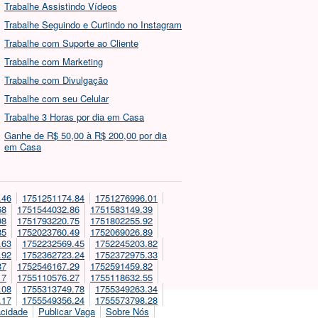
Trabalhe Assistindo Vídeos
Trabalhe Seguindo e Curtindo no Instagram
Trabalhe com Suporte ao Cliente
Trabalhe com Marketing
Trabalhe com Divulgação
Trabalhe com seu Celular
Trabalhe 3 Horas por dia em Casa
Ganhe de R$ 50,00 à R$ 200,00 por dia
em Casa
.46
1751251174.84
1751276996.01
68
1751544032.86
1751583149.39
98
1751793220.75
1751802255.92
85
1752023760.49
1752069026.89
.63
1752232569.45
1752245203.82
.92
1752362723.24
1752372975.33
87
1752546167.29
1752591459.82
17
1755110576.27
1755118632.55
.08
1755313749.78
1755349263.34
.17
1755549356.24
1755573798.28
acidade
Publicar Vaga
Sobre Nós