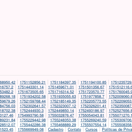
68950.42
1751152856.21
1751184397.35
1751194100.85
1751235729
16757.2
1751443301.14
1751459671.01
1751501356.67
1751512116.
53482.2
1751673505.65
1751716314.52
1751723570.77
1751760045.
89268.18
1751934202.58
1751935055.63
1751977858.7
1752009060.
59679.26
1752159768.44
1752185149.35
1752205773.55
1752209053
84756.03
1752302641.57
1752323007.12
1752326201.41
1752350087
18702.38
1752444930.3
1752449850.14
1752493186.97
1752527656.
0127.46
1754993790.58
1755032876.47
1755054043.81
1755071270.
89231.84
1755229442.98
1755248353.38
1755269240.59
1755309706
28512.07
1755442286.38
1755468889.29
1755507554.14
1755508358
1523.45
1755669949.08
Cadastro
Contato
Cursos
Políticas de Priv