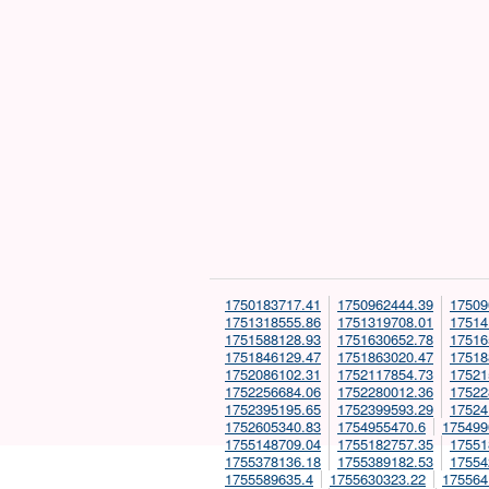
1750183717.41
1750962444.39
17509
1751318555.86
1751319708.01
17514
1751588128.93
1751630652.78
17516
1751846129.47
1751863020.47
17518
1752086102.31
1752117854.73
17521
1752256684.06
1752280012.36
17522
1752395195.65
1752399593.29
17524
1752605340.83
1754955470.6
175499
1755148709.04
1755182757.35
17551
1755378136.18
1755389182.53
17554
1755589635.4
1755630323.22
175564