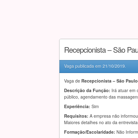
Recepcionista – São Pa
Vaga publicada em
21/10/2019
.
Vaga de
Recepcionista – São Paulo
Descrição da Função:
Irá atuar em 
público, agendamento das massagens, 
Experiência:
Sim
Requisitos:
A empresa não informou 
Maiores detalhes no ato da entrevist
Formação/Escolaridade:
Não Infor