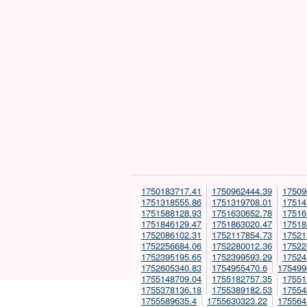
1750183717.41
1750962444.39
17509
1751318555.86
1751319708.01
17514
1751588128.93
1751630652.78
17516
1751846129.47
1751863020.47
17518
1752086102.31
1752117854.73
17521
1752256684.06
1752280012.36
17522
1752395195.65
1752399593.29
17524
1752605340.83
1754955470.6
175499
1755148709.04
1755182757.35
17551
1755378136.18
1755389182.53
17554
1755589635.4
1755630323.22
175564