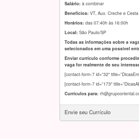
Salário:
à combinar
Benefícios:
VT, Aux. Creche e Cesta
Horários:
das 07:40h às 16:00h
Local:
São Paulo/SP
Todas as informações sobre a vaga
selecionados em uma possível entr
Enviar currículo conforme procedim
vaga for realmente de seu interesse
[contact-form-7 id=”32″ title=”DicasE
[contact-form-7 id=”173″ title=”Dica
Currículos para:
rh@grupooriental.c
Envie seu Currículo