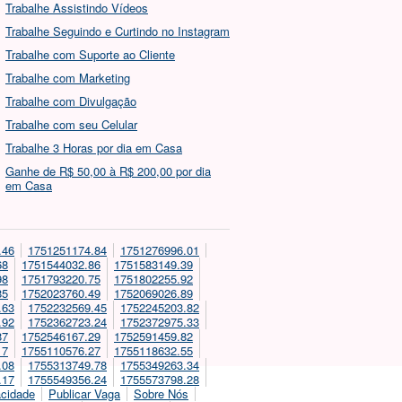
Trabalhe Assistindo Vídeos
Trabalhe Seguindo e Curtindo no Instagram
Trabalhe com Suporte ao Cliente
Trabalhe com Marketing
Trabalhe com Divulgação
Trabalhe com seu Celular
Trabalhe 3 Horas por dia em Casa
Ganhe de R$ 50,00 à R$ 200,00 por dia
em Casa
.46
1751251174.84
1751276996.01
68
1751544032.86
1751583149.39
98
1751793220.75
1751802255.92
85
1752023760.49
1752069026.89
.63
1752232569.45
1752245203.82
.92
1752362723.24
1752372975.33
87
1752546167.29
1752591459.82
17
1755110576.27
1755118632.55
.08
1755313749.78
1755349263.34
.17
1755549356.24
1755573798.28
acidade
Publicar Vaga
Sobre Nós