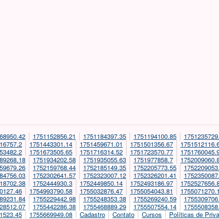
68950.42
1751152856.21
1751184397.35
1751194100.85
1751235729
16757.2
1751443301.14
1751459671.01
1751501356.67
1751512116.
53482.2
1751673505.65
1751716314.52
1751723570.77
1751760045.
89268.18
1751934202.58
1751935055.63
1751977858.7
1752009060.
59679.26
1752159768.44
1752185149.35
1752205773.55
1752209053
84756.03
1752302641.57
1752323007.12
1752326201.41
1752350087
18702.38
1752444930.3
1752449850.14
1752493186.97
1752527656.
0127.46
1754993790.58
1755032876.47
1755054043.81
1755071270.
89231.84
1755229442.98
1755248353.38
1755269240.59
1755309706
28512.07
1755442286.38
1755468889.29
1755507554.14
1755508358
1523.45
1755669949.08
Cadastro
Contato
Cursos
Políticas de Priv