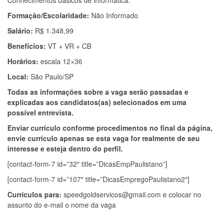
Conhecimentos básicos de informática.
Formação/Escolaridade:
Não Informado
Salário:
R$ 1.348,99
Benefícios:
VT + VR + CB
Horários:
escala 12×36
Local:
São Paulo/SP
Todas as informações sobre a vaga serão passadas e
explicadas aos candidatos(as) selecionados em uma
possível entrevista.
Enviar currículo conforme procedimentos no final da página,
envie currículo apenas se esta vaga for realmente de seu
interesse e esteja dentro do perfil.
[contact-form-7 id=”32″ title=”DicasEmpPaulistano”]
[contact-form-7 id=”107″ title=”DicasEmpregoPaulistano2″]
Currículos para:
speedgoldservicos@gmail.com
e colocar no
assunto do e-mail o nome da vaga