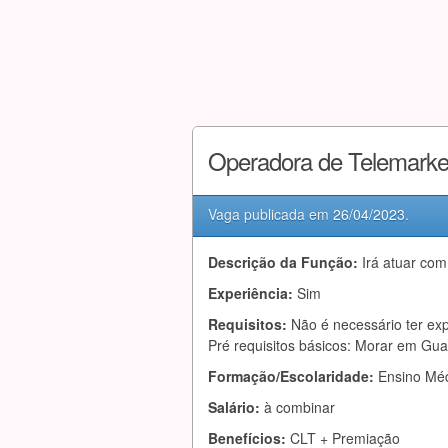
Operadora de Telemarke
Vaga publicada em
26/04/2023
.
Descrição da Função:
Irá atuar com
Experiência:
Sim
Requisitos:
Não é necessário ter exp
Pré requisitos básicos: Morar em Guar
Formação/Escolaridade:
Ensino Mé
Salário:
à combinar
Benefícios:
CLT + Premiação