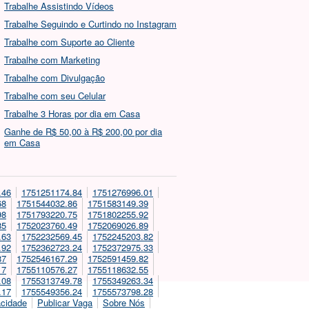
Trabalhe Assistindo Vídeos
Trabalhe Seguindo e Curtindo no Instagram
Trabalhe com Suporte ao Cliente
Trabalhe com Marketing
Trabalhe com Divulgação
Trabalhe com seu Celular
Trabalhe 3 Horas por dia em Casa
Ganhe de R$ 50,00 à R$ 200,00 por dia
em Casa
.46
1751251174.84
1751276996.01
68
1751544032.86
1751583149.39
98
1751793220.75
1751802255.92
85
1752023760.49
1752069026.89
.63
1752232569.45
1752245203.82
.92
1752362723.24
1752372975.33
87
1752546167.29
1752591459.82
17
1755110576.27
1755118632.55
.08
1755313749.78
1755349263.34
.17
1755549356.24
1755573798.28
acidade
Publicar Vaga
Sobre Nós