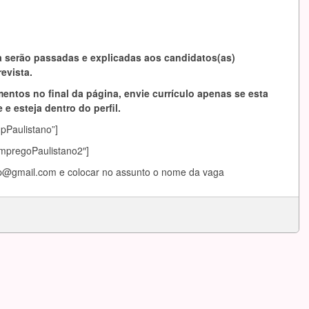
 serão passadas e explicadas aos candidatos(as)
evista.
entos no final da página, envie currículo apenas se esta
 e esteja dentro do perfil.
mpPaulistano”]
EmpregoPaulistano2″]
ap@gmail.com
e colocar no assunto o nome da vaga