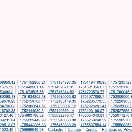
68950.42
1751152856.21
1751184397.35
1751194100.85
1751235729
16757.2
1751443301.14
1751459671.01
1751501356.67
1751512116.
53482.2
1751673505.65
1751716314.52
1751723570.77
1751760045.
89268.18
1751934202.58
1751935055.63
1751977858.7
1752009060.
59679.26
1752159768.44
1752185149.35
1752205773.55
1752209053
84756.03
1752302641.57
1752323007.12
1752326201.41
1752350087
18702.38
1752444930.3
1752449850.14
1752493186.97
1752527656.
0127.46
1754993790.58
1755032876.47
1755054043.81
1755071270.
89231.84
1755229442.98
1755248353.38
1755269240.59
1755309706
28512.07
1755442286.38
1755468889.29
1755507554.14
1755508358
1523.45
1755669949.08
Cadastro
Contato
Cursos
Políticas de Priv