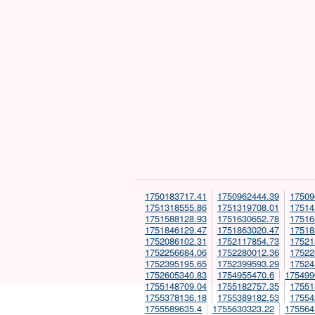
1750183717.41
1750962444.39
17509
1751318555.86
1751319708.01
17514
1751588128.93
1751630652.78
17516
1751846129.47
1751863020.47
17518
1752086102.31
1752117854.73
17521
1752256684.06
1752280012.36
17522
1752395195.65
1752399593.29
17524
1752605340.83
1754955470.6
175499
1755148709.04
1755182757.35
17551
1755378136.18
1755389182.53
17554
1755589635.4
1755630323.22
175564