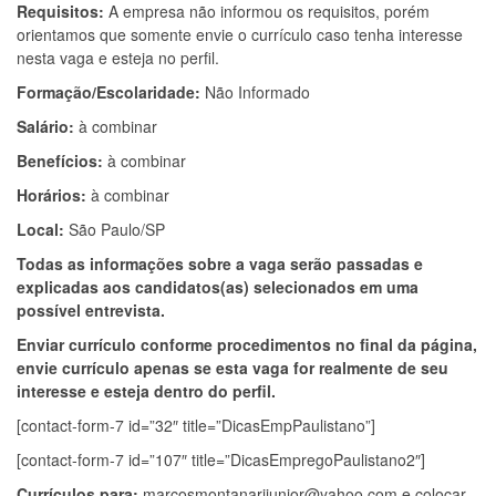
Requisitos:
A empresa não informou os requisitos, porém
orientamos que somente envie o currículo caso tenha interesse
nesta vaga e esteja no perfil.
Formação/Escolaridade:
Não Informado
Salário:
à combinar
Benefícios:
à combinar
Horários:
à combinar
Local:
São Paulo/SP
Todas as informações sobre a vaga serão passadas e
explicadas aos candidatos(as) selecionados em uma
possível entrevista.
Enviar currículo conforme procedimentos no final da página,
envie currículo apenas se esta vaga for realmente de seu
interesse e esteja dentro do perfil.
[contact-form-7 id=”32″ title=”DicasEmpPaulistano”]
[contact-form-7 id=”107″ title=”DicasEmpregoPaulistano2″]
Currículos para:
marcosmontanarijunior@yahoo.com
e colocar