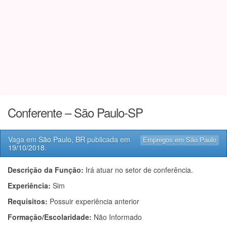
Conferente – São Paulo-SP
Vaga em
São Paulo, BR
publicada em
Empregos em São Paulo
19/10/2018
.
Descrição da Função:
Irá atuar no setor de conferência.
Experiência:
Sim
Requisitos:
Possuir experiência anterior
Formação/Escolaridade:
Não Informado