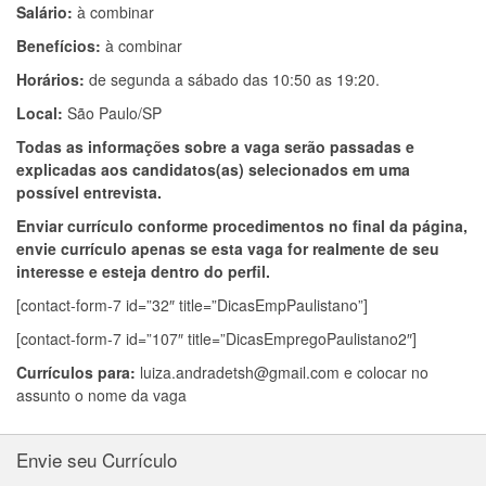
Salário:
à combinar
Benefícios:
à combinar
Horários:
de segunda a sábado das 10:50 as 19:20.
Local:
São Paulo/SP
Todas as informações sobre a vaga serão passadas e
explicadas aos candidatos(as) selecionados em uma
possível entrevista.
Enviar currículo conforme procedimentos no final da página,
envie currículo apenas se esta vaga for realmente de seu
interesse e esteja dentro do perfil.
[contact-form-7 id=”32″ title=”DicasEmpPaulistano”]
[contact-form-7 id=”107″ title=”DicasEmpregoPaulistano2″]
Currículos para:
luiza.andradetsh@gmail.com
e colocar no
assunto o nome da vaga
Envie seu Currículo