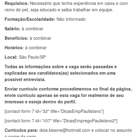
Requisitos:
Necessário que tenha experiência em caixa e com
ramo de pet, seja educado e saiba trabalhar em equipe.
Formação/Escolaridade:
Não Informado
Salário:
à combinar
Benefícios:
à combinar
Horários:
à combinar
Local:
São Paulo/SP
Todas as informações sobre a vaga serão passadas e
explicadas aos candidatos(as) selecionados em uma
possível entrevista.
Enviar currículo conforme procedimentos no final da página,
envie currículo apenas se esta vaga for realmente de seu
interesse e esteja dentro do perfil.
[contact-form-7 id=”32″ title=”DicasEmpPaulistano”]
[contact-form-7 id=”107″ title=”DicasEmpregoPaulistano2″]
Currículos para:
deia.kissme@hotmail.com
e colocar no assunto
o nome da vaga