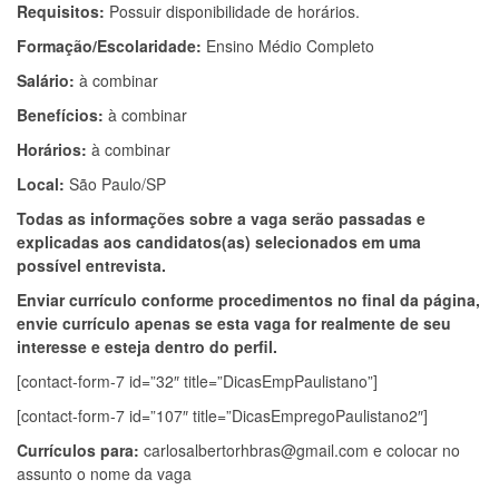
Requisitos:
Possuir disponibilidade de horários.
Formação/Escolaridade:
Ensino Médio Completo
Salário:
à combinar
Benefícios:
à combinar
Horários:
à combinar
Local:
São Paulo/SP
Todas as informações sobre a vaga serão passadas e
explicadas aos candidatos(as) selecionados em uma
possível entrevista.
Enviar currículo conforme procedimentos no final da página,
envie currículo apenas se esta vaga for realmente de seu
interesse e esteja dentro do perfil.
[contact-form-7 id=”32″ title=”DicasEmpPaulistano”]
[contact-form-7 id=”107″ title=”DicasEmpregoPaulistano2″]
Currículos para:
carlosalbertorhbras@gmail.com
e colocar no
assunto o nome da vaga