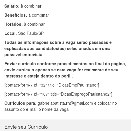
Salário:
à combinar
Benefícios:
à combinar
Horários:
à combinar
Local:
São Paulo/SP
Todas as informações sobre a vaga serão passadas e
explicadas aos candidatos(as) selecionados em uma
possível entrevista.
Enviar currículo conforme procedimentos no final da página,
envie currículo apenas se esta vaga for realmente de seu
interesse e esteja dentro do perfil.
[contact-form-7 id=”32″ title=”DicasEmpPaulistano”]
[contact-form-7 id=”107″ title=”DicasEmpregoPaulistano2″]
Currículos para:
gabrielabatista.rh@gmail.com
e colocar no
assunto do e-mail o nome da vaga
Envie seu Currículo