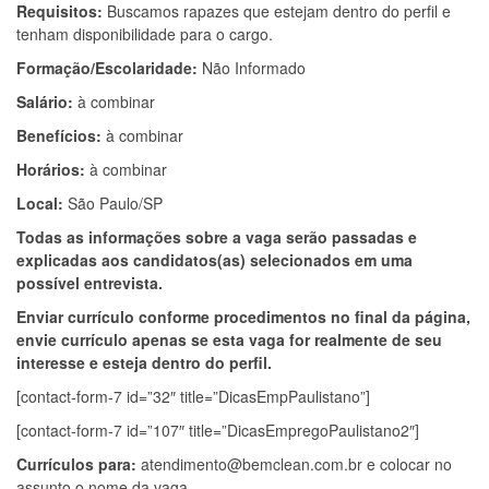
Requisitos:
Buscamos rapazes que estejam dentro do perfil e
tenham disponibilidade para o cargo.
Formação/Escolaridade:
Não Informado
Salário:
à combinar
Benefícios:
à combinar
Horários:
à combinar
Local:
São Paulo/SP
Todas as informações sobre a vaga serão passadas e
explicadas aos candidatos(as) selecionados em uma
possível entrevista.
Enviar currículo conforme procedimentos no final da página,
envie currículo apenas se esta vaga for realmente de seu
interesse e esteja dentro do perfil.
[contact-form-7 id=”32″ title=”DicasEmpPaulistano”]
[contact-form-7 id=”107″ title=”DicasEmpregoPaulistano2″]
Currículos para:
atendimento@bemclean.com.br
e colocar no
assunto o nome da vaga