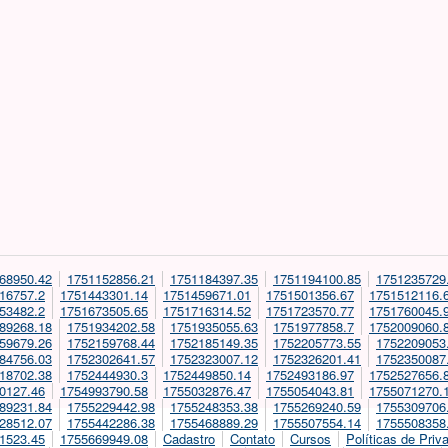
68950.42
1751152856.21
1751184397.35
1751194100.85
1751235729
16757.2
1751443301.14
1751459671.01
1751501356.67
1751512116.
53482.2
1751673505.65
1751716314.52
1751723570.77
1751760045.
89268.18
1751934202.58
1751935055.63
1751977858.7
1752009060.
59679.26
1752159768.44
1752185149.35
1752205773.55
1752209053
84756.03
1752302641.57
1752323007.12
1752326201.41
1752350087
18702.38
1752444930.3
1752449850.14
1752493186.97
1752527656.
0127.46
1754993790.58
1755032876.47
1755054043.81
1755071270.
89231.84
1755229442.98
1755248353.38
1755269240.59
1755309706
28512.07
1755442286.38
1755468889.29
1755507554.14
1755508358
1523.45
1755669949.08
Cadastro
Contato
Cursos
Políticas de Priv