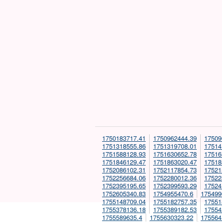
1750183717.41
1750962444.39
17509
1751318555.86
1751319708.01
17514
1751588128.93
1751630652.78
17516
1751846129.47
1751863020.47
17518
1752086102.31
1752117854.73
17521
1752256684.06
1752280012.36
17522
1752395195.65
1752399593.29
17524
1752605340.83
1754955470.6
175499
1755148709.04
1755182757.35
17551
1755378136.18
1755389182.53
17554
1755589635.4
1755630323.22
175564