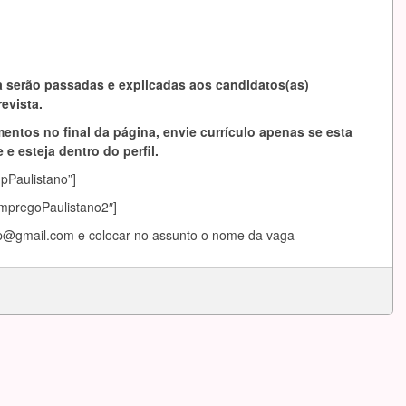
 serão passadas e explicadas aos candidatos(as)
evista.
entos no final da página, envie currículo apenas se esta
 e esteja dentro do perfil.
mpPaulistano”]
EmpregoPaulistano2″]
ap@gmail.com
e colocar no assunto o nome da vaga