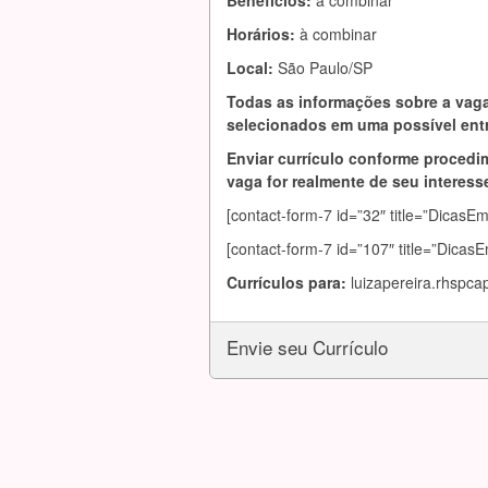
Benefícios:
à combinar
Horários:
à combinar
Local:
São Paulo/SP
Todas as informações sobre a vaga
selecionados em uma possível entr
Enviar currículo conforme procedim
vaga for realmente de seu interesse
[contact-form-7 id=”32″ title=”DicasE
[contact-form-7 id=”107″ title=”Dicas
Currículos para:
luizapereira.rhspc
Envie seu Currículo