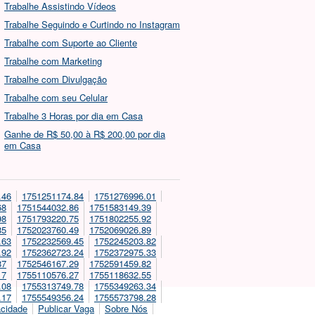
Trabalhe Assistindo Vídeos
Trabalhe Seguindo e Curtindo no Instagram
Trabalhe com Suporte ao Cliente
Trabalhe com Marketing
Trabalhe com Divulgação
Trabalhe com seu Celular
Trabalhe 3 Horas por dia em Casa
Ganhe de R$ 50,00 à R$ 200,00 por dia
em Casa
.46
1751251174.84
1751276996.01
68
1751544032.86
1751583149.39
98
1751793220.75
1751802255.92
85
1752023760.49
1752069026.89
.63
1752232569.45
1752245203.82
.92
1752362723.24
1752372975.33
87
1752546167.29
1752591459.82
17
1755110576.27
1755118632.55
.08
1755313749.78
1755349263.34
.17
1755549356.24
1755573798.28
acidade
Publicar Vaga
Sobre Nós