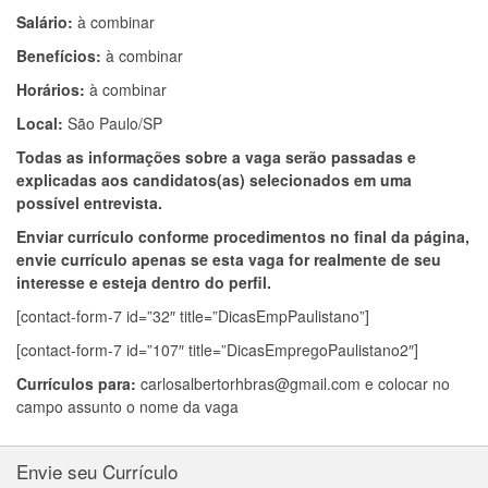
Salário:
à combinar
Benefícios:
à combinar
Horários:
à combinar
Local:
São Paulo/SP
Todas as informações sobre a vaga serão passadas e
explicadas aos candidatos(as) selecionados em uma
possível entrevista.
Enviar currículo conforme procedimentos no final da página,
envie currículo apenas se esta vaga for realmente de seu
interesse e esteja dentro do perfil.
[contact-form-7 id=”32″ title=”DicasEmpPaulistano”]
[contact-form-7 id=”107″ title=”DicasEmpregoPaulistano2″]
Currículos para:
carlosalbertorhbras@gmail.com
e colocar no
campo assunto o nome da vaga
Envie seu Currículo