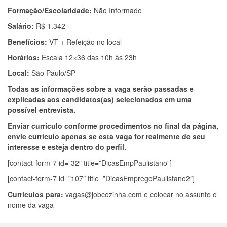
Formação/Escolaridade:
Não Informado
Salário:
R$ 1.342
Benefícios:
VT + Refeição no local
Horários:
Escala 12×36 das 10h às 23h
Local:
São Paulo/SP
Todas as informações sobre a vaga serão passadas e
explicadas aos candidatos(as) selecionados em uma
possível entrevista.
Enviar currículo conforme procedimentos no final da página,
envie currículo apenas se esta vaga for realmente de seu
interesse e esteja dentro do perfil.
[contact-form-7 id=”32″ title=”DicasEmpPaulistano”]
[contact-form-7 id=”107″ title=”DicasEmpregoPaulistano2″]
Currículos para:
vagas@jobcozinha.com
e colocar no assunto o
nome da vaga