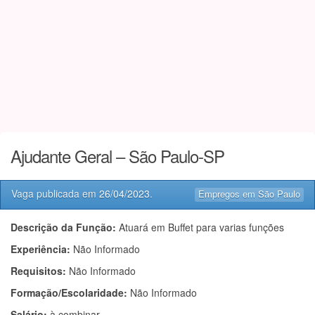
Ajudante Geral – São Paulo-SP
Vaga publicada em
26/04/2023
.
Empregos em São Paulo
Descrição da Função:
Atuará em Buffet para varias funções
Experiência:
Não Informado
Requisitos:
Não Informado
Formação/Escolaridade:
Não Informado
Salário:
à combinar