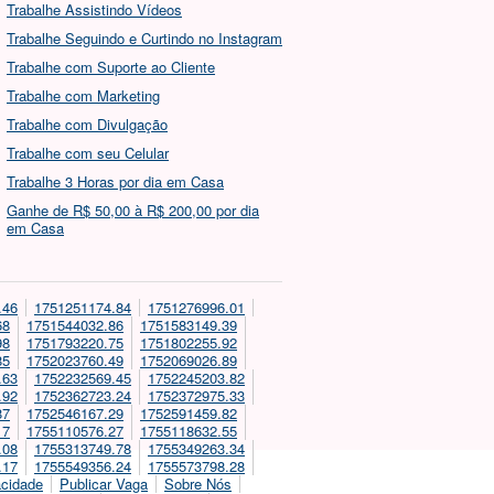
Trabalhe Assistindo Vídeos
Trabalhe Seguindo e Curtindo no Instagram
Trabalhe com Suporte ao Cliente
Trabalhe com Marketing
Trabalhe com Divulgação
Trabalhe com seu Celular
Trabalhe 3 Horas por dia em Casa
Ganhe de R$ 50,00 à R$ 200,00 por dia
em Casa
.46
1751251174.84
1751276996.01
68
1751544032.86
1751583149.39
98
1751793220.75
1751802255.92
85
1752023760.49
1752069026.89
.63
1752232569.45
1752245203.82
.92
1752362723.24
1752372975.33
87
1752546167.29
1752591459.82
17
1755110576.27
1755118632.55
.08
1755313749.78
1755349263.34
.17
1755549356.24
1755573798.28
acidade
Publicar Vaga
Sobre Nós