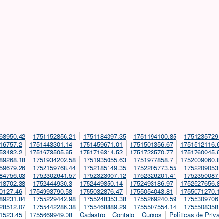
68950.42
1751152856.21
1751184397.35
1751194100.85
1751235729
16757.2
1751443301.14
1751459671.01
1751501356.67
1751512116.
53482.2
1751673505.65
1751716314.52
1751723570.77
1751760045.
89268.18
1751934202.58
1751935055.63
1751977858.7
1752009060.
59679.26
1752159768.44
1752185149.35
1752205773.55
1752209053
84756.03
1752302641.57
1752323007.12
1752326201.41
1752350087
18702.38
1752444930.3
1752449850.14
1752493186.97
1752527656.
0127.46
1754993790.58
1755032876.47
1755054043.81
1755071270.
89231.84
1755229442.98
1755248353.38
1755269240.59
1755309706
28512.07
1755442286.38
1755468889.29
1755507554.14
1755508358
1523.45
1755669949.08
Cadastro
Contato
Cursos
Políticas de Priv