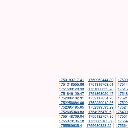
1750183717.41
1750962444.39
17509
1751318555.86
1751319708.01
17514
1751588128.93
1751630652.78
17516
1751846129.47
1751863020.47
17518
1752086102.31
1752117854.73
17521
1752256684.06
1752280012.36
17522
1752395195.65
1752399593.29
17524
1752605340.83
1754955470.6
175499
1755148709.04
1755182757.35
17551
1755378136.18
1755389182.53
17554
1755589635.4
1755630323.22
175564